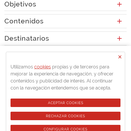
Objetivos
Contenidos
Destinatarios
Titulación
×
Utilizamos
cookies
propias y de terceros para
mejorar la experiencia de navegación, y ofrecer
Más información en:
contenidos y publicidad de interés. Al continuar
con la navegación entendemos que se acepta.
G12 Grupo Empresarial de Servicios S.L.
ACEPTAR COOKIES
patricia.ramos@cursosformate.es
RECHAZAR COOKIES
914595959
CONFIGURAR COOKIES