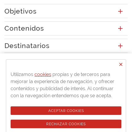
Objetivos
Contenidos
Destinatarios
Titulación
×
Utilizamos
cookies
propias y de terceros para
mejorar la experiencia de navegación, y ofrecer
Más información en:
contenidos y publicidad de interés. Al continuar
con la navegación entendemos que se acepta.
G12 Grupo Empresarial de Servicios S.L.
ACEPTAR COOKIES
patricia.ramos@cursosformate.es
RECHAZAR COOKIES
914595959