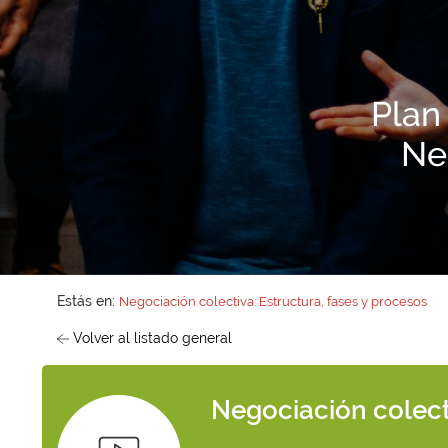
Plan
Ne
Estás en:
Negociación colectiva: Estructura, fases y procesos
Volver al listado general
Negociación colecti