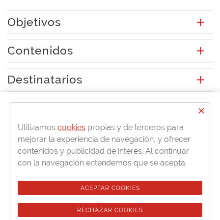
Objetivos
Contenidos
Destinatarios
Titulación
×
Utilizamos
cookies
propias y de terceros para
mejorar la experiencia de navegación, y ofrecer
Más información en:
contenidos y publicidad de interés. Al continuar
con la navegación entendemos que se acepta.
G12 Grupo Empresarial de Servicios S.L.
ACEPTAR COOKIES
patricia.ramos@cursosformate.es
RECHAZAR COOKIES
914595959